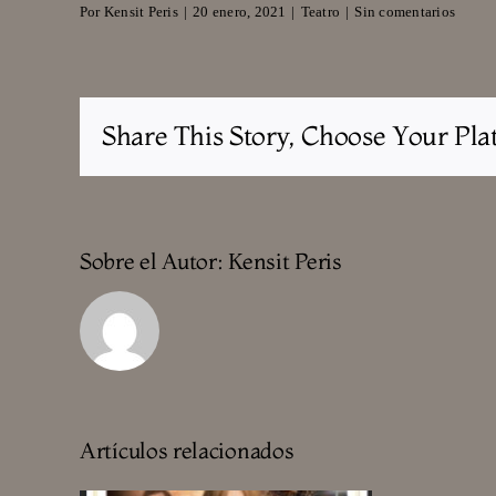
Por
Kensit Peris
|
20 enero, 2021
|
Teatro
|
Sin comentarios
Share This Story, Choose Your Pla
Sobre el Autor:
Kensit Peris
Artículos relacionados