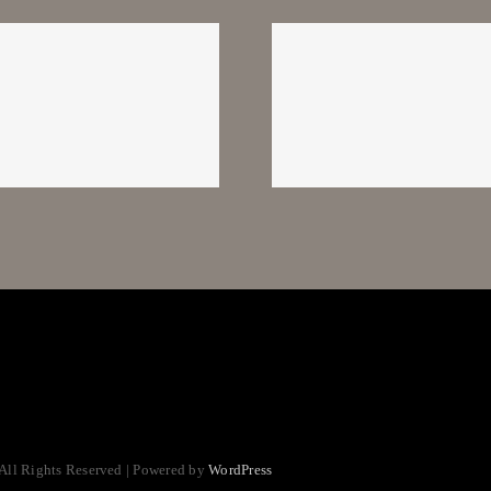
«El sueño de una
Entrevista
noche de verano»
radi
Shakespeare – ECE
COMPAÑÍA
 All Rights Reserved | Powered by
WordPress