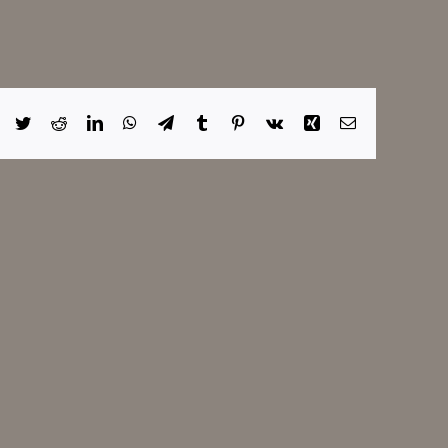
Facebook
Twitter
Reddit
LinkedIn
WhatsApp
Telegram
Tumblr
Pinterest
Vk
Xing
Correo
electrónico