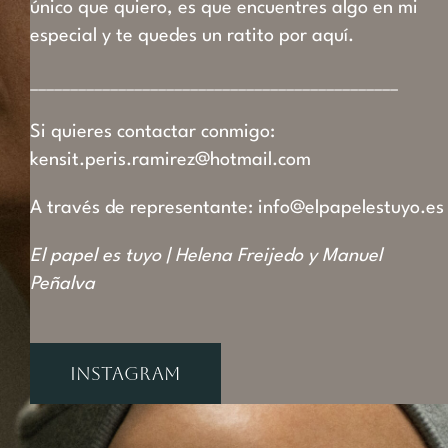
único que quiero, es que encuentres algo en mi
especial y te quedes un ratito por aquí.
______________________________________________
Si quieres contactar conmigo:
kensit.peris.ramirez@hotmail.com
A través de representante:
info@elpapelestuyo.es
El papel es tuyo | Helena Freijedo y Manuel
Peñalva
INSTAGRAM