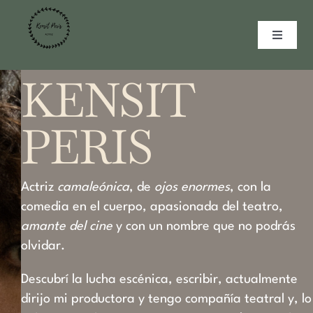
Saltar
al
Toggle
contenido
Navigat
INICIO
KENSIT
CURRICULUM
PERIS
MULTIMEDIA
GALERÍA
Actriz
camaleónica
,
de
ojos enorme
s
, con la
comedia
en el cuerpo, apasionada del teatro,
CONTACTO
amante del cine
y con un nombre que no podrás
olvidar.
Descubrí la
lucha escénica
, escribir, actualmente
dirijo
mi productora
y tengo
compañía teatral
y, lo