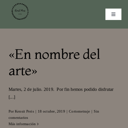
Saltar
al
Toggle
contenido
Navigat
INICIO
CURRICULUM
«En nombre del
MULTIMEDIA
arte»
GALERÍA
CONTACTO
Martes, 2 de julio. 2019. Por fin hemos podido disfrutar
[...]
Por
Kensit Peris
|
18 octubre, 2019
|
Cortometraje
|
Sin
comentarios
Más información