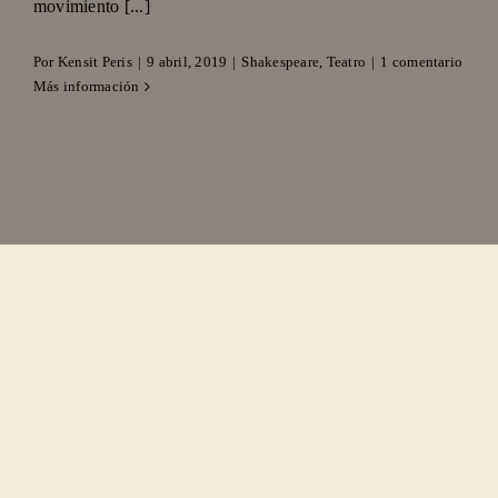
movimiento [...]
Por
Kensit Peris
|
9 abril, 2019
|
Shakespeare
,
Teatro
|
1 comentario
Más información