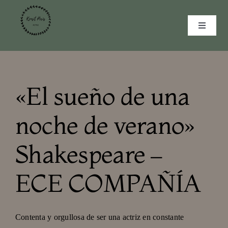
Saltar
al
Toggle
contenido
Navigat
INICIO
CURRICULUM
«El sueño de una
MULTIMEDIA
noche de verano»
GALERÍA
Shakespeare –
CONTACTO
ECE COMPAÑÍA
Contenta y orgullosa de ser una actriz en constante