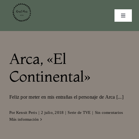
Saltar
al
Toggle
contenido
Navigat
INICIO
CURRICULUM
Arca, «El
MULTIMEDIA
Continental»
GALERÍA
CONTACTO
Feliz por meter en mis entrañas el personaje de Arca [...]
Por
Kensit Peris
|
2 julio, 2018
|
Serie de TVE
|
Sin comentarios
Más información