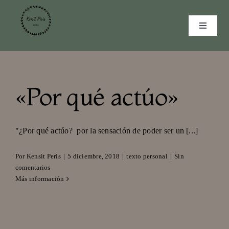
Saltar
al
Toggle
contenido
Navigat
INICIO
CURRICULUM
«Por qué actúo»
MULTIMEDIA
GALERÍA
"¿Por qué actúo? por la sensación de poder ser un [...]
CONTACTO
Por
Kensit Peris
|
5 diciembre, 2018
|
texto personal
|
Sin
comentarios
Más información